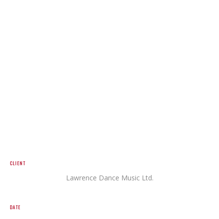
Futuristic Male Model Posing In Studio
CLIENT
Lawrence Dance Music Ltd.
DATE